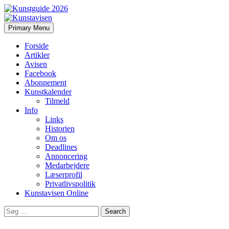
Search
Skip
Primary Menu
to
Kunstavisen
content
Forside
Artikler
Avisen
Facebook
Abonnement
Kunstkalender
Tilmeld
Info
Links
Historien
Om os
Deadlines
Annoncering
Medarbejdere
Læserprofil
Privatlivspolitik
Kunstavisen Online
Search
for: