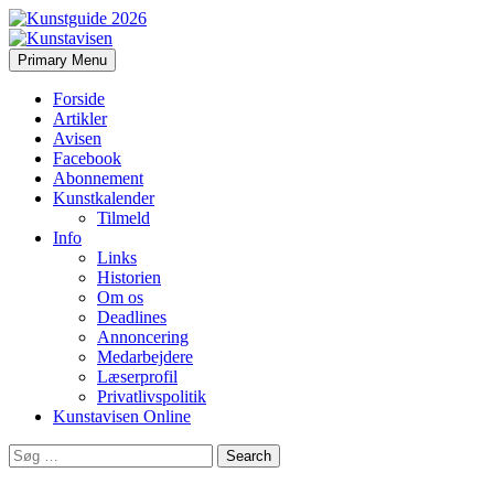
Search
Skip
Primary Menu
to
Kunstavisen
content
Forside
Artikler
Avisen
Facebook
Abonnement
Kunstkalender
Tilmeld
Info
Links
Historien
Om os
Deadlines
Annoncering
Medarbejdere
Læserprofil
Privatlivspolitik
Kunstavisen Online
Search
for: