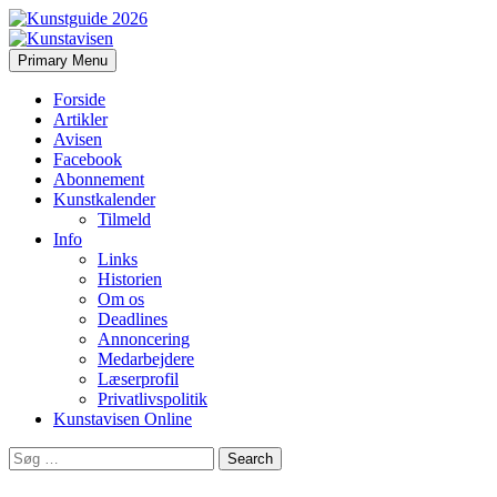
Search
Skip
Primary Menu
to
Kunstavisen
content
Forside
Artikler
Avisen
Facebook
Abonnement
Kunstkalender
Tilmeld
Info
Links
Historien
Om os
Deadlines
Annoncering
Medarbejdere
Læserprofil
Privatlivspolitik
Kunstavisen Online
Search
for: