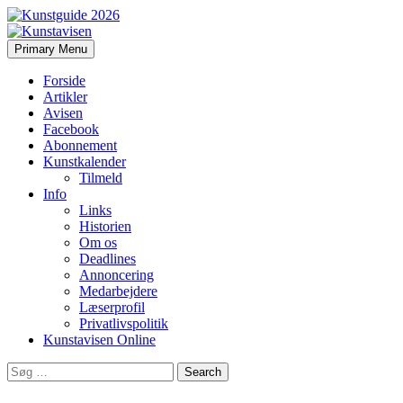
Search
Skip
Primary Menu
to
Kunstavisen
content
Forside
Artikler
Avisen
Facebook
Abonnement
Kunstkalender
Tilmeld
Info
Links
Historien
Om os
Deadlines
Annoncering
Medarbejdere
Læserprofil
Privatlivspolitik
Kunstavisen Online
Search
for: