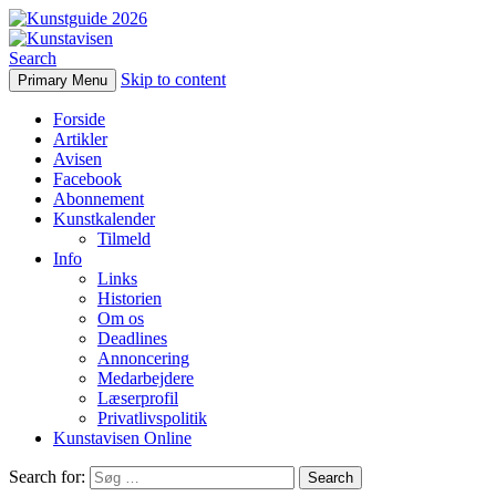
Search
Skip to content
Primary Menu
Kunstavisen
Forside
Artikler
Avisen
Facebook
Abonnement
Kunstkalender
Tilmeld
Info
Links
Historien
Om os
Deadlines
Annoncering
Medarbejdere
Læserprofil
Privatlivspolitik
Kunstavisen Online
Search for: