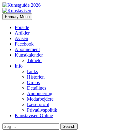
Search
Skip
Primary Menu
to
Kunstavisen
content
Forside
Artikler
Avisen
Facebook
Abonnement
Kunstkalender
Tilmeld
Info
Links
Historien
Om os
Deadlines
Annoncering
Medarbejdere
Læserprofil
Privatlivspolitik
Kunstavisen Online
Search
for: