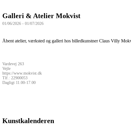
Galleri & Atelier Mokvist
01/06/2026 - 01/07/2026
Åbent atelier, værksted og galleri hos billedkunstner Claus Villy Mok
Vardevej 263
Vejle
https://www.mokvist.dk
Tlf.: 22900053
Dagligt 11.00-17.00
Kunstkalenderen