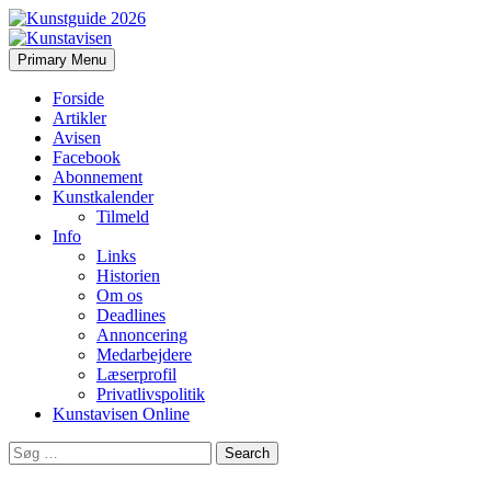
Search
Skip
Primary Menu
to
Kunstavisen
content
Forside
Artikler
Avisen
Facebook
Abonnement
Kunstkalender
Tilmeld
Info
Links
Historien
Om os
Deadlines
Annoncering
Medarbejdere
Læserprofil
Privatlivspolitik
Kunstavisen Online
Search
for: