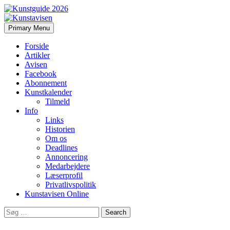
Search
Skip
Primary Menu
to
Kunstavisen
content
Forside
Artikler
Avisen
Facebook
Abonnement
Kunstkalender
Tilmeld
Info
Links
Historien
Om os
Deadlines
Annoncering
Medarbejdere
Læserprofil
Privatlivspolitik
Kunstavisen Online
Search
for: