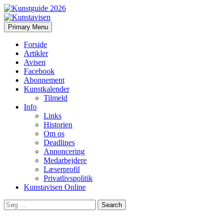
Search
Skip
Primary Menu
to
Kunstavisen
content
Forside
Artikler
Avisen
Facebook
Abonnement
Kunstkalender
Tilmeld
Info
Links
Historien
Om os
Deadlines
Annoncering
Medarbejdere
Læserprofil
Privatlivspolitik
Kunstavisen Online
Search
for: