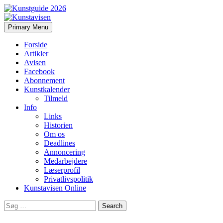
Search
Skip
Primary Menu
to
Kunstavisen
content
Forside
Artikler
Avisen
Facebook
Abonnement
Kunstkalender
Tilmeld
Info
Links
Historien
Om os
Deadlines
Annoncering
Medarbejdere
Læserprofil
Privatlivspolitik
Kunstavisen Online
Search
for: