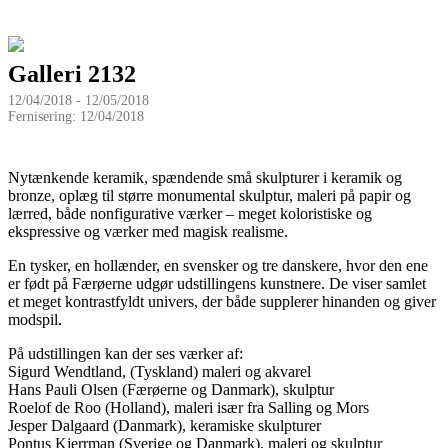
Galleri 2132
12/04/2018 - 12/05/2018
Fernisering: 12/04/2018
Nytænkende keramik, spændende små skulpturer i keramik og
bronze, oplæg til større monumental skulptur, maleri på papir og
lærred, både nonfigurative værker – meget koloristiske og
ekspressive og værker med magisk realisme.
En tysker, en hollænder, en svensker og tre danskere, hvor den ene
er født på Færøerne udgør udstillingens kunstnere. De viser samlet
et meget kontrastfyldt univers, der både supplerer hinanden og giver
modspil.
På udstillingen kan der ses værker af:
Sigurd Wendtland, (Tyskland) maleri og akvarel
Hans Pauli Olsen (Færøerne og Danmark), skulptur
Roelof de Roo (Holland), maleri især fra Salling og Mors
Jesper Dalgaard (Danmark), keramiske skulpturer
Pontus Kjerrman (Sverige og Danmark), maleri og skulptur