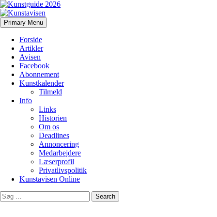
Search
Skip
Primary Menu
to
Kunstavisen
content
Forside
Artikler
Avisen
Facebook
Abonnement
Kunstkalender
Tilmeld
Info
Links
Historien
Om os
Deadlines
Annoncering
Medarbejdere
Læserprofil
Privatlivspolitik
Kunstavisen Online
Search
for: