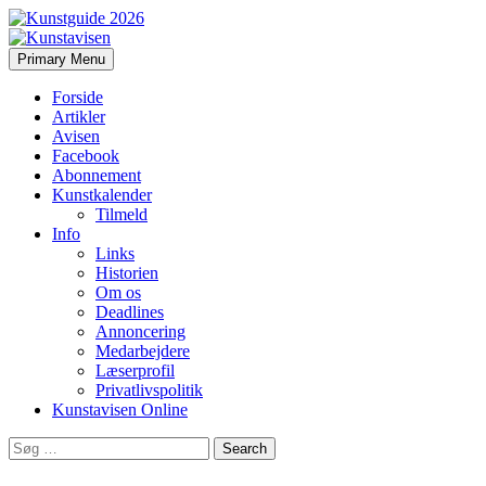
Search
Skip
Primary Menu
to
Kunstavisen
content
Forside
Artikler
Avisen
Facebook
Abonnement
Kunstkalender
Tilmeld
Info
Links
Historien
Om os
Deadlines
Annoncering
Medarbejdere
Læserprofil
Privatlivspolitik
Kunstavisen Online
Search
for: