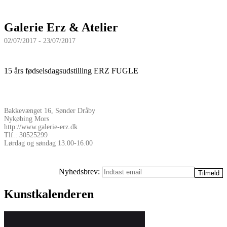
Galerie Erz & Atelier
02/07/2017 - 23/07/2017
15 års fødselsdagsudstilling ERZ FUGLE
Bakkevænget 16, Sønder Dråby
Nykøbing Mors
http://www.galerie-erz.dk
Tlf.: 30525299
Lørdag og søndag 13.00-16.00
Nyhedsbrev:
Kunstkalenderen