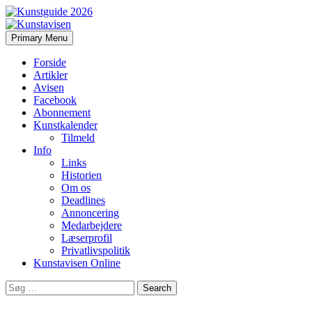
Search
Skip
Primary Menu
to
Kunstavisen
content
Forside
Artikler
Avisen
Facebook
Abonnement
Kunstkalender
Tilmeld
Info
Links
Historien
Om os
Deadlines
Annoncering
Medarbejdere
Læserprofil
Privatlivspolitik
Kunstavisen Online
Search
for: