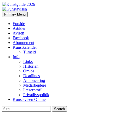
Search
Skip
Primary Menu
to
Kunstavisen
content
Forside
Artikler
Avisen
Facebook
Abonnement
Kunstkalender
Tilmeld
Info
Links
Historien
Om os
Deadlines
Annoncering
Medarbejdere
Læserprofil
Privatlivspolitik
Kunstavisen Online
Search
for: