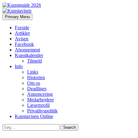
Search
Skip
Primary Menu
to
Kunstavisen
content
Forside
Artikler
Avisen
Facebook
Abonnement
Kunstkalender
Tilmeld
Info
Links
Historien
Om os
Deadlines
Annoncering
Medarbejdere
Læserprofil
Privatlivspolitik
Kunstavisen Online
Search
for: