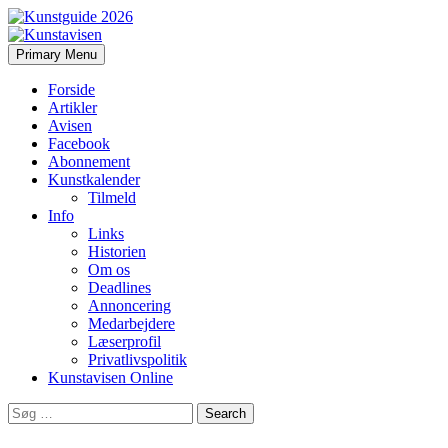
Search
Skip
Primary Menu
to
Kunstavisen
content
Forside
Artikler
Avisen
Facebook
Abonnement
Kunstkalender
Tilmeld
Info
Links
Historien
Om os
Deadlines
Annoncering
Medarbejdere
Læserprofil
Privatlivspolitik
Kunstavisen Online
Search
for: