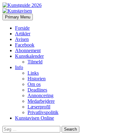
Search
Skip
Primary Menu
to
Kunstavisen
content
Forside
Artikler
Avisen
Facebook
Abonnement
Kunstkalender
Tilmeld
Info
Links
Historien
Om os
Deadlines
Annoncering
Medarbejdere
Læserprofil
Privatlivspolitik
Kunstavisen Online
Search
for: