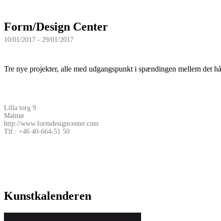
Form/Design Center
10/01/2017 - 29/01/2017
Tre nye projekter, alle med udgangspunkt i spændingen mellem det hån
Lilla torg 9
Malmø
http://www.formdesigncenter.com
Tlf.: +46 40-664-51 50
Kunstkalenderen