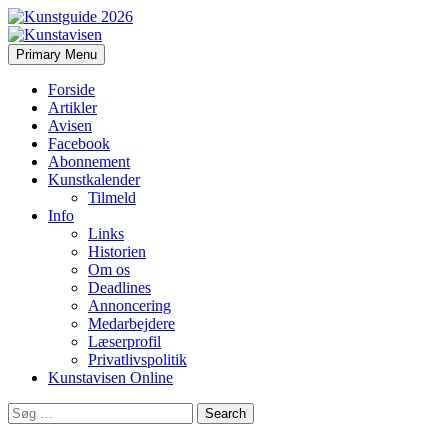
Search
Skip
Primary Menu
to
Kunstavisen
content
Forside
Artikler
Avisen
Facebook
Abonnement
Kunstkalender
Tilmeld
Info
Links
Historien
Om os
Deadlines
Annoncering
Medarbejdere
Læserprofil
Privatlivspolitik
Kunstavisen Online
Search
for: