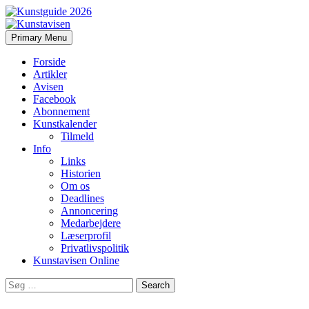
Search
Skip
Primary Menu
to
Kunstavisen
content
Forside
Artikler
Avisen
Facebook
Abonnement
Kunstkalender
Tilmeld
Info
Links
Historien
Om os
Deadlines
Annoncering
Medarbejdere
Læserprofil
Privatlivspolitik
Kunstavisen Online
Search
for: