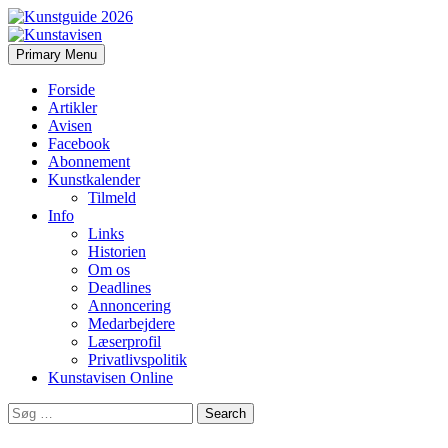
Search
Skip
Primary Menu
to
Kunstavisen
content
Forside
Artikler
Avisen
Facebook
Abonnement
Kunstkalender
Tilmeld
Info
Links
Historien
Om os
Deadlines
Annoncering
Medarbejdere
Læserprofil
Privatlivspolitik
Kunstavisen Online
Search
for: