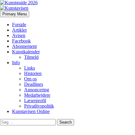
Search
Skip
Primary Menu
to
Kunstavisen
content
Forside
Artikler
Avisen
Facebook
Abonnement
Kunstkalender
Tilmeld
Info
Links
Historien
Om os
Deadlines
Annoncering
Medarbejdere
Læserprofil
Privatlivspolitik
Kunstavisen Online
Search
for: