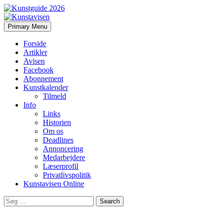
Search
Skip
Primary Menu
to
Kunstavisen
content
Forside
Artikler
Avisen
Facebook
Abonnement
Kunstkalender
Tilmeld
Info
Links
Historien
Om os
Deadlines
Annoncering
Medarbejdere
Læserprofil
Privatlivspolitik
Kunstavisen Online
Search
for: