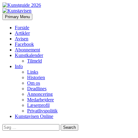
Search
Skip
Primary Menu
to
Kunstavisen
content
Forside
Artikler
Avisen
Facebook
Abonnement
Kunstkalender
Tilmeld
Info
Links
Historien
Om os
Deadlines
Annoncering
Medarbejdere
Læserprofil
Privatlivspolitik
Kunstavisen Online
Search
for: