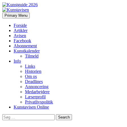
Search
Skip
Primary Menu
to
Kunstavisen
content
Forside
Artikler
Avisen
Facebook
Abonnement
Kunstkalender
Tilmeld
Info
Links
Historien
Om os
Deadlines
Annoncering
Medarbejdere
Læserprofil
Privatlivspolitik
Kunstavisen Online
Search
for: