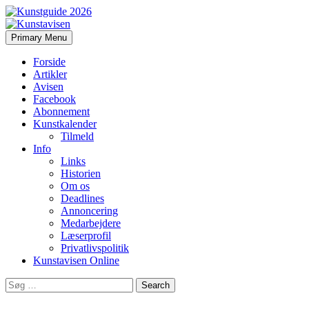
Search
Skip
Primary Menu
to
Kunstavisen
content
Forside
Artikler
Avisen
Facebook
Abonnement
Kunstkalender
Tilmeld
Info
Links
Historien
Om os
Deadlines
Annoncering
Medarbejdere
Læserprofil
Privatlivspolitik
Kunstavisen Online
Search
for: