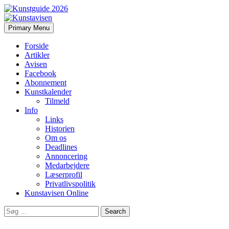
Search
Skip
Primary Menu
to
Kunstavisen
content
Forside
Artikler
Avisen
Facebook
Abonnement
Kunstkalender
Tilmeld
Info
Links
Historien
Om os
Deadlines
Annoncering
Medarbejdere
Læserprofil
Privatlivspolitik
Kunstavisen Online
Search
for: