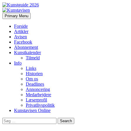
Search
Skip
Primary Menu
to
Kunstavisen
content
Forside
Artikler
Avisen
Facebook
Abonnement
Kunstkalender
Tilmeld
Info
Links
Historien
Om os
Deadlines
Annoncering
Medarbejdere
Læserprofil
Privatlivspolitik
Kunstavisen Online
Search
for: