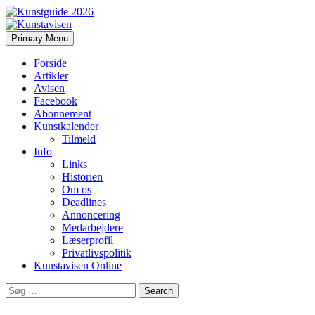
Search
Skip
Primary Menu
to
Kunstavisen
content
Forside
Artikler
Avisen
Facebook
Abonnement
Kunstkalender
Tilmeld
Info
Links
Historien
Om os
Deadlines
Annoncering
Medarbejdere
Læserprofil
Privatlivspolitik
Kunstavisen Online
Search
for: