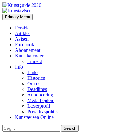
Search
Skip
Primary Menu
to
Kunstavisen
content
Forside
Artikler
Avisen
Facebook
Abonnement
Kunstkalender
Tilmeld
Info
Links
Historien
Om os
Deadlines
Annoncering
Medarbejdere
Læserprofil
Privatlivspolitik
Kunstavisen Online
Search
for: