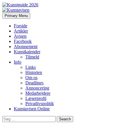
Search
Skip
Primary Menu
to
Kunstavisen
content
Forside
Artikler
Avisen
Facebook
Abonnement
Kunstkalender
Tilmeld
Info
Links
Historien
Om os
Deadlines
Annoncering
Medarbejdere
Læserprofil
Privatlivspolitik
Kunstavisen Online
Search
for: