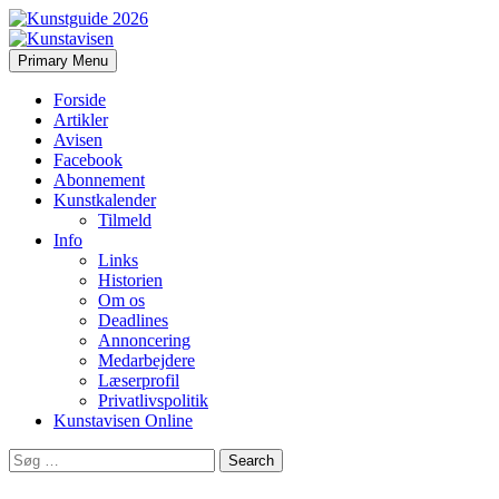
Search
Skip
Primary Menu
to
Kunstavisen
content
Forside
Artikler
Avisen
Facebook
Abonnement
Kunstkalender
Tilmeld
Info
Links
Historien
Om os
Deadlines
Annoncering
Medarbejdere
Læserprofil
Privatlivspolitik
Kunstavisen Online
Search
for: