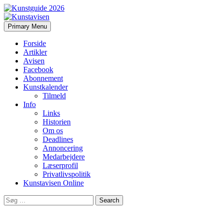
Search
Skip
Primary Menu
to
Kunstavisen
content
Forside
Artikler
Avisen
Facebook
Abonnement
Kunstkalender
Tilmeld
Info
Links
Historien
Om os
Deadlines
Annoncering
Medarbejdere
Læserprofil
Privatlivspolitik
Kunstavisen Online
Search
for: