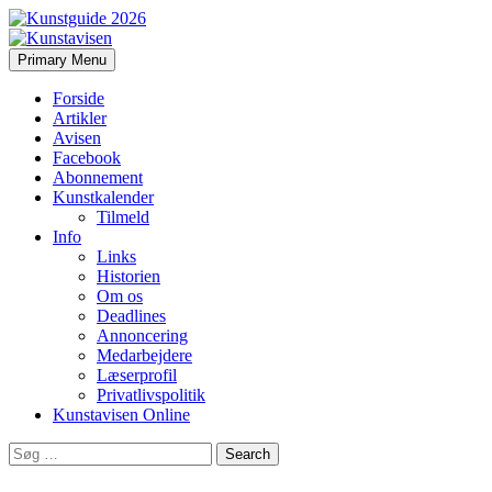
Search
Skip
Primary Menu
to
Kunstavisen
content
Forside
Artikler
Avisen
Facebook
Abonnement
Kunstkalender
Tilmeld
Info
Links
Historien
Om os
Deadlines
Annoncering
Medarbejdere
Læserprofil
Privatlivspolitik
Kunstavisen Online
Search
for: