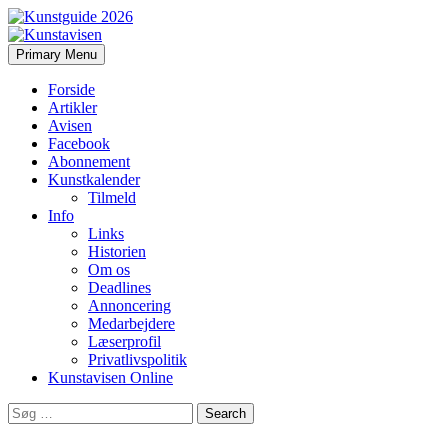
Search
Skip
Primary Menu
to
Kunstavisen
content
Forside
Artikler
Avisen
Facebook
Abonnement
Kunstkalender
Tilmeld
Info
Links
Historien
Om os
Deadlines
Annoncering
Medarbejdere
Læserprofil
Privatlivspolitik
Kunstavisen Online
Search
for: