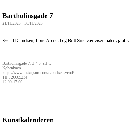
Bartholinsgade 7
21/11/2025 - 30/11/2025
Svend Danielsen, Lone Arendal og Britt Smelvær viser maleri, grafik 
Bartholinsgade 7, 3.4.5. sal tv.
København
https://www.instagram.com/danielsensvend/
Tlf.: 26605234
12.00-17.00
Kunstkalenderen