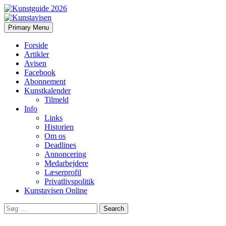
Search
Skip
Primary Menu
to
Kunstavisen
content
Forside
Artikler
Avisen
Facebook
Abonnement
Kunstkalender
Tilmeld
Info
Links
Historien
Om os
Deadlines
Annoncering
Medarbejdere
Læserprofil
Privatlivspolitik
Kunstavisen Online
Search
for: