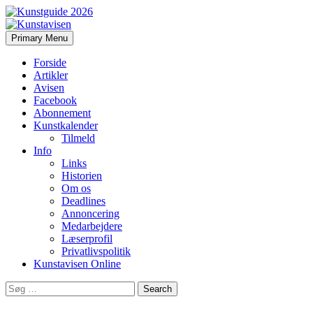
Search
Skip
Primary Menu
to
Kunstavisen
content
Forside
Artikler
Avisen
Facebook
Abonnement
Kunstkalender
Tilmeld
Info
Links
Historien
Om os
Deadlines
Annoncering
Medarbejdere
Læserprofil
Privatlivspolitik
Kunstavisen Online
Search
for: