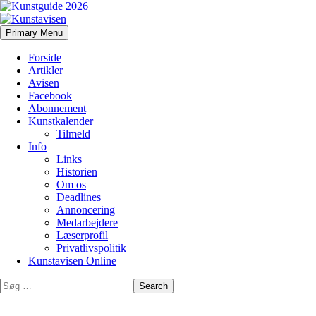
Search
Skip
Primary Menu
to
Kunstavisen
content
Forside
Artikler
Avisen
Facebook
Abonnement
Kunstkalender
Tilmeld
Info
Links
Historien
Om os
Deadlines
Annoncering
Medarbejdere
Læserprofil
Privatlivspolitik
Kunstavisen Online
Search
for: