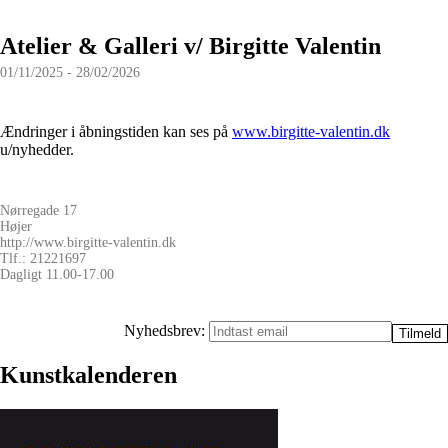
Atelier & Galleri v/ Birgitte Valentin
01/11/2025 - 28/02/2026
Ændringer i åbningstiden kan ses på
www.birgitte-valentin.dk
u/nyhedder.
Nørregade 17
Højer
http://www.birgitte-valentin.dk
Tlf.: 21221697
Dagligt 11.00-17.00
Nyhedsbrev:
Kunstkalenderen