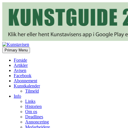
Search
Skip
Primary Menu
to
Kunstavisen
content
Forside
Artikler
Avisen
Facebook
Abonnement
Kunstkalender
Tilmeld
Info
Links
Historien
Om os
Deadlines
Annoncering
Medarbejdere