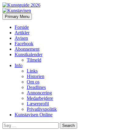
Search
Skip
Primary Menu
to
Kunstavisen
content
Forside
Artikler
Avisen
Facebook
Abonnement
Kunstkalender
Tilmeld
Info
Links
Historien
Om os
Deadlines
Annoncering
Medarbejdere
Læserprofil
Privatlivspolitik
Kunstavisen Online
Search
for: