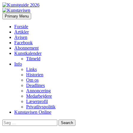
Search
Skip
Primary Menu
to
Kunstavisen
content
Forside
Artikler
Avisen
Facebook
Abonnement
Kunstkalender
Tilmeld
Info
Links
Historien
Om os
Deadlines
Annoncering
Medarbejdere
Læserprofil
Privatlivspolitik
Kunstavisen Online
Search
for: