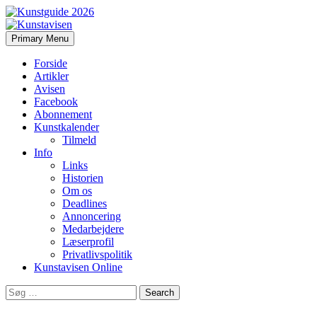
Search
Skip
Primary Menu
to
Kunstavisen
content
Forside
Artikler
Avisen
Facebook
Abonnement
Kunstkalender
Tilmeld
Info
Links
Historien
Om os
Deadlines
Annoncering
Medarbejdere
Læserprofil
Privatlivspolitik
Kunstavisen Online
Search
for: