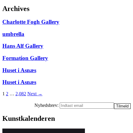
Archives
Charlotte Fogh Gallery
umbrella
Hans Alf Gallery
Formation Gallery
Huset i Asnæs
Huset i Asnæs
Posts
1
2
…
2,082
Next →
navigation
Nyhedsbrev:
Kunstkalenderen