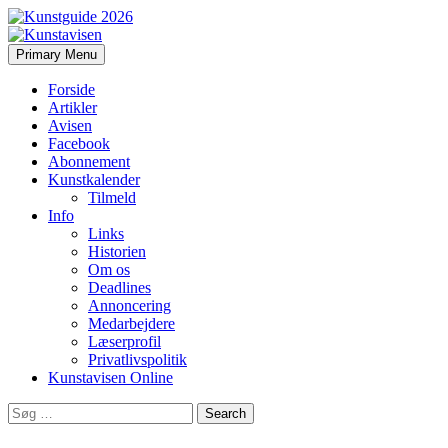
Search
Skip
Primary Menu
to
Kunstavisen
content
Forside
Artikler
Avisen
Facebook
Abonnement
Kunstkalender
Tilmeld
Info
Links
Historien
Om os
Deadlines
Annoncering
Medarbejdere
Læserprofil
Privatlivspolitik
Kunstavisen Online
Search
for: