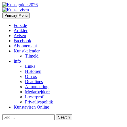
Search
Skip
Primary Menu
to
Kunstavisen
content
Forside
Artikler
Avisen
Facebook
Abonnement
Kunstkalender
Tilmeld
Info
Links
Historien
Om os
Deadlines
Annoncering
Medarbejdere
Læserprofil
Privatlivspolitik
Kunstavisen Online
Search
for: