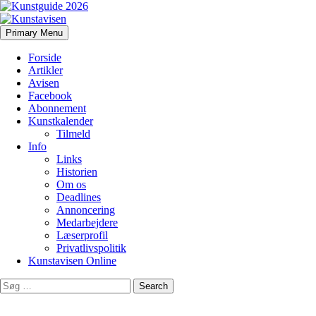
Search
Skip
Primary Menu
to
Kunstavisen
content
Forside
Artikler
Avisen
Facebook
Abonnement
Kunstkalender
Tilmeld
Info
Links
Historien
Om os
Deadlines
Annoncering
Medarbejdere
Læserprofil
Privatlivspolitik
Kunstavisen Online
Search
for: