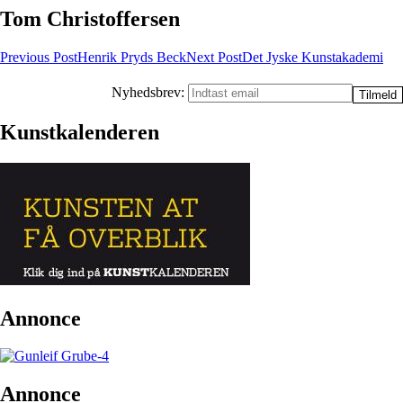
Tom Christoffersen
Post
Previous Post
Henrik Pryds Beck
Next Post
Det Jyske Kunstakademi
navigation
Nyhedsbrev:
Kunstkalenderen
Annonce
Annonce