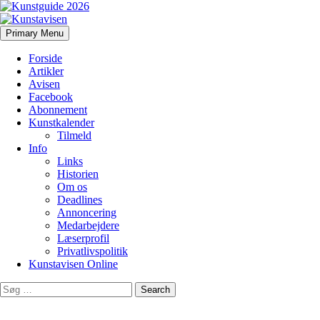
Search
Skip
Primary Menu
to
Kunstavisen
content
Forside
Artikler
Avisen
Facebook
Abonnement
Kunstkalender
Tilmeld
Info
Links
Historien
Om os
Deadlines
Annoncering
Medarbejdere
Læserprofil
Privatlivspolitik
Kunstavisen Online
Search
for: