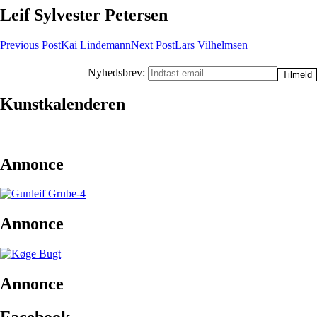
Leif Sylvester Petersen
Post
Previous Post
Kai Lindemann
Next Post
Lars Vilhelmsen
navigation
Nyhedsbrev:
Kunstkalenderen
Annonce
Annonce
Annonce