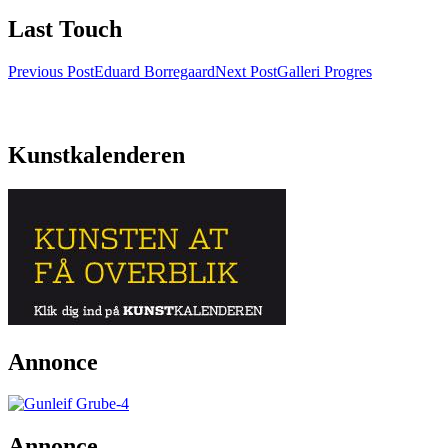
Last Touch
Post
Previous Post
Eduard Borregaard
Next Post
Galleri Progres
navigation
Kunstkalenderen
Annonce
Annonce