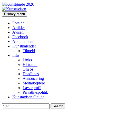
Search
Skip
Primary Menu
to
Kunstavisen
content
Forside
Artikler
Avisen
Facebook
Abonnement
Kunstkalender
Tilmeld
Info
Links
Historien
Om os
Deadlines
Annoncering
Medarbejdere
Læserprofil
Privatlivspolitik
Kunstavisen Online
Search
for: