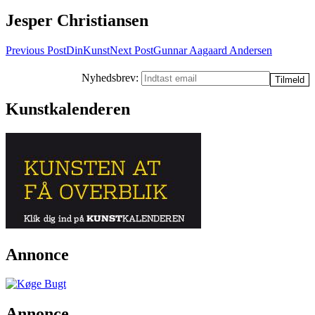
Jesper Christiansen
Post
Previous Post
DinKunst
Next Post
Gunnar Aagaard Andersen
navigation
Nyhedsbrev:
Kunstkalenderen
Annonce
Annonce