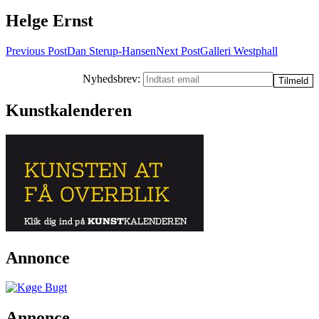
Helge Ernst
Post
Previous Post
Dan Sterup-Hansen
Next Post
Galleri Westphall
navigation
Nyhedsbrev:
Kunstkalenderen
Annonce
Annonce