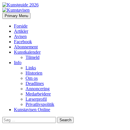
Search
Skip
Primary Menu
to
Kunstavisen
content
Forside
Artikler
Avisen
Facebook
Abonnement
Kunstkalender
Tilmeld
Info
Links
Historien
Om os
Deadlines
Annoncering
Medarbejdere
Læserprofil
Privatlivspolitik
Kunstavisen Online
Search
for: