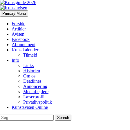
Search
Skip
Primary Menu
to
Kunstavisen
content
Forside
Artikler
Avisen
Facebook
Abonnement
Kunstkalender
Tilmeld
Info
Links
Historien
Om os
Deadlines
Annoncering
Medarbejdere
Læserprofil
Privatlivspolitik
Kunstavisen Online
Search
for: