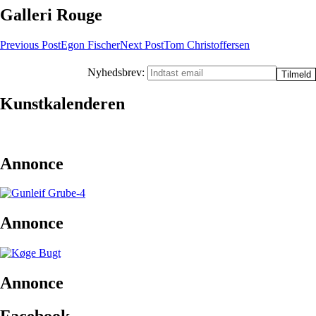
Galleri Rouge
Post
Previous Post
Egon Fischer
Next Post
Tom Christoffersen
navigation
Nyhedsbrev:
Kunstkalenderen
Annonce
Annonce
Annonce