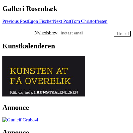
Galleri Rosenbæk
Post
Previous Post
Egon Fischer
Next Post
Tom Christoffersen
navigation
Nyhedsbrev:
Kunstkalenderen
Annonce
Annonce