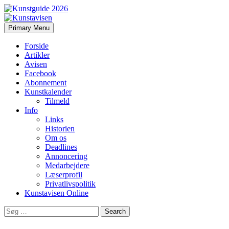
Search
Skip
Primary Menu
to
Kunstavisen
content
Forside
Artikler
Avisen
Facebook
Abonnement
Kunstkalender
Tilmeld
Info
Links
Historien
Om os
Deadlines
Annoncering
Medarbejdere
Læserprofil
Privatlivspolitik
Kunstavisen Online
Search
for: